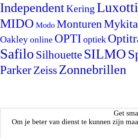
Luxott
Independent
Kering
MIDO
Mykita
Monturen
Modo
OPTI
Optit
Oakley
optiek
online
Safilo
SILMO
S
Silhouette
Zonnebrillen
Parker
Zeiss
Get sma
Om je beter van dienst te kunnen zijn maa