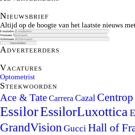
Nieuwsbrief
Altijd op de hoogte van het laatste nieuws m
E-mailadres
Voornaam
Achternaam
Adverteerders
Vacatures
Optometrist
Steekwoorden
Centrop
Ace & Tate
Cazal
Carrera
Essilor
EssilorLuxottica
E
GrandVision
Hall of F
Gucci