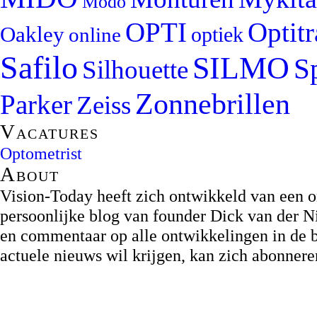
Modo
OPTI
Optit
Oakley
optiek
online
Safilo
SILMO
S
Silhouette
Zonnebrillen
Parker
Zeiss
Vacatures
Optometrist
About
Vision-Today heeft zich ontwikkeld van een on
persoonlijke blog van founder Dick van der Ni
en commentaar op alle ontwikkelingen in de b
actuele nieuws wil krijgen, kan zich abonner