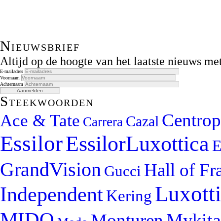
Nieuwsbrief
Altijd op de hoogte van het laatste nieuws m
E-mailadres
Voornaam
Achternaam
Steekwoorden
Centrop
Ace & Tate
Cazal
Carrera
Essilor
EssilorLuxottica
E
GrandVision
Hall of F
Gucci
Luxott
Independent
Kering
MIDO
Mykita
Monturen