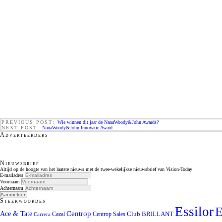
PREVIOUS POST:
Wie winnen dit jaar de NanaWoody&John Awards?
NEXT POST:
NanaWoody&John Innovatie Award
Adverteerders
Nieuwsbrief
Altijd op de hoogte van het laatste nieuws met de twee-wekelijkse nieuwsbrief van Vision-Today
E-mailadres
Voornaam
Achternaam
Steekwoorden
Essilor
E
Centrop
Ace & Tate
Club BRILLANT
Cazal
Centrop Sales
Carrera