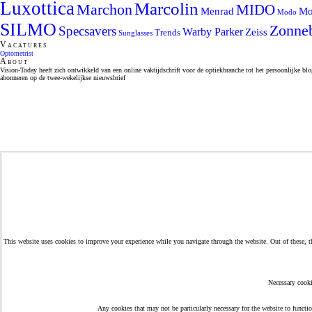
Luxottica
Marcolin
Marchon
MIDO
Menrad
Mo
Modo
SILMO
Zonneb
Specsavers
Warby Parker
Zeiss
Trends
Sunglasses
Vacatures
Optometrist
About
Vision-Today heeft zich ontwikkeld van een online vaktijdschrift voor de optiekbranche tot het persoonlijke bl
abonneren op de twee-wekelijkse nieuwsbrief
This website uses cookies to improve your experience while you navigate through the website. Out of these, the
Necessary cooki
Any cookies that may not be particularly necessary for the website to functio