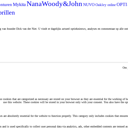
NanaWoody&John
Mykita
OPTI
nturen
NUVO
Oakley
online
rillen
og van founder Dick van der Niet. U vindt er dagelijks actueel optieknieuws, analyses en commentaar op alle ont
Om j
 cookies that are categorized as necessary are stored on your browser as they are essential for the working of b
use this website. These cookies will be stored in your browser only with your consent. You also have the op
es are absolutely essential for the website to function properly. This category only includes cookies that ensures
n and is used specifically to collect user personal data via analytics, ads, other embedded contents are termed a