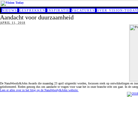
NIEUWS
GESPREKKEN
INSPIRATIE
VACATURES
OVER VISION-TODAY
Aandacht voor duurzaamheid
APRIL 11, 2018
De NanaWoody&John Awards die maandag 23 april uitgereikt worden, focussen sterk op ontwikkelingen en innovat
geïnformeerd. Reden genoeg dus om aandacht te vragen voor waar het in onze branche echt om gaat. In de categ
Lees er alles over in het blog op de NanaWoody&John website.