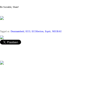
Be Sociable, Share!
Tagged as:
Duurzaamheid
,
ECO
,
ECOllection
,
Esprit
,
NEUBAU