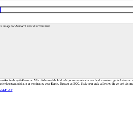
ies in de optiekbranche. Wie uitsluitend de luidruchtige communicatie van de discounters, grote ketens en on
orie duurzaamheid zijn er nominaties voor Esprit, Neubau en ECO. Stuk voor stuk collecties die zo veel als mo