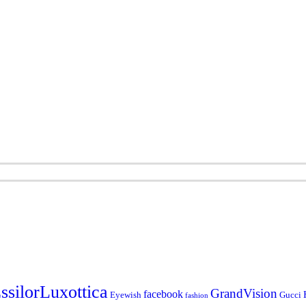
ssilorLuxottica
GrandVision
facebook
Eyewish
Gucci
fashion