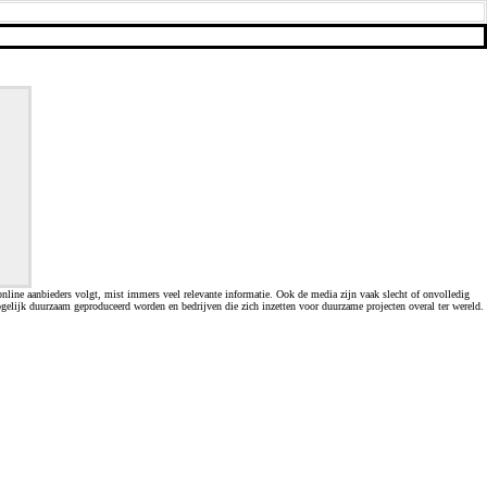
line aanbieders volgt, mist immers veel relevante informatie. Ook de media zijn vaak slecht of onvolledig
gelijk duurzaam geproduceerd worden en bedrijven die zich inzetten voor duurzame projecten overal ter wereld.