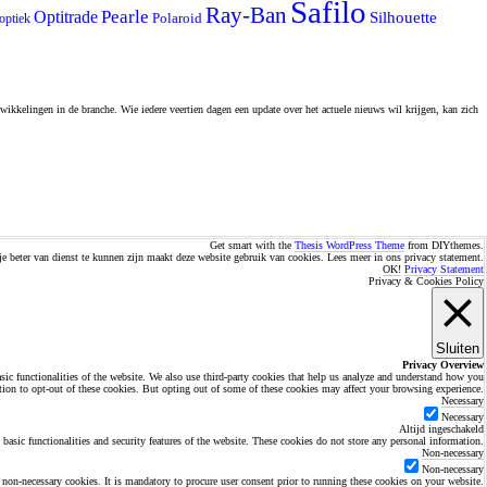
Safilo
Ray-Ban
Pearle
Optitrade
Silhouette
optiek
Polaroid
wikkelingen in de branche. Wie iedere veertien dagen een update over het actuele nieuws wil krijgen, kan zich
Get smart with the
Thesis WordPress Theme
from DIYthemes.
e beter van dienst te kunnen zijn maakt deze website gebruik van cookies. Lees meer in ons privacy statement.
OK!
Privacy Statement
Privacy & Cookies Policy
Sluiten
Privacy Overview
asic functionalities of the website. We also use third-party cookies that help us analyze and understand how you
tion to opt-out of these cookies. But opting out of some of these cookies may affect your browsing experience.
Necessary
Necessary
Altijd ingeschakeld
 basic functionalities and security features of the website. These cookies do not store any personal information.
Non-necessary
Non-necessary
s non-necessary cookies. It is mandatory to procure user consent prior to running these cookies on your website.